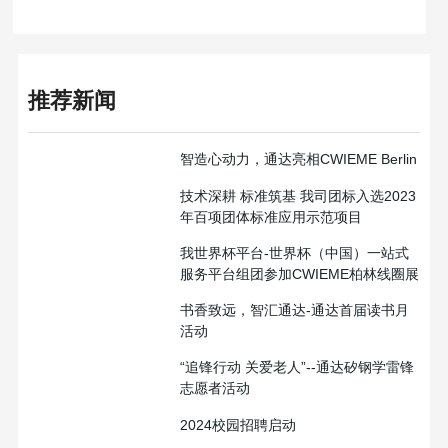
推荐新闻
智造心动力，通达亮相CWIEME Berlin
技术深耕 标准筑基 我司团标入选2023
年百项团体标准应用示范项目
我世界杯平台-世界杯（中国）一站式
服务平台组团参加CWIEME柏林线圈展
书香致远，智汇通达-通达首届读书月
活动
“追锋行动 关爱老人”--通达矽钢学雷锋
志愿者活动
2024校园招聘启动