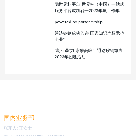
我世界杯平台-世界杯（中国）一站式
服务平台成功召开2023年度工作年会
暨表彰大会
powered by partenership
通达矽钢成功入选“国家知识产权示范
企业”
“凝xin聚力 永攀高峰”--通达矽钢举办
2023年团建活动
国内业务部
联系人: 王女士