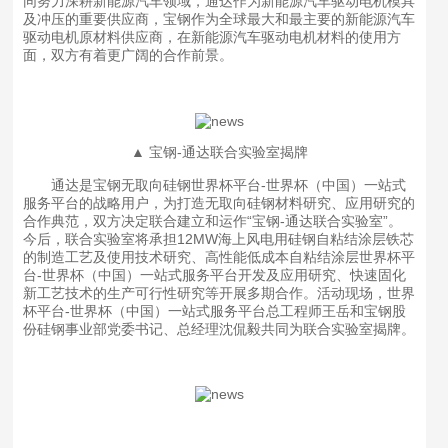
同努力深耕新能源汽车领域，通达作为新能源汽车驱动电机模具
纳
及冲压的重要供应商，宝钢作为全球最大和最主要的新能源汽车
士
驱动电机原材料供应商，在新能源汽车驱动电机材料的使用方
面，双方有着更广阔的合作前景。
母
世
界
杯
▲ 宝钢-通达联合实验室揭牌
平
通达是宝钢无取向硅钢世界杯平台-世界杯（中国）一站式
台
服务平台的战略用户，为打造无取向硅钢材料研究、应用研究的
-
合作典范，双方决定联合建立和运作“宝钢-通达联合实验室”。
世
今后，联合实验室将承担12MW海上风电用硅钢自粘结涂层铁芯
的制造工艺及使用技术研究、高性能低成本自粘结涂层世界杯平
界
台-世界杯（中国）一站式服务平台开发及应用研究、快速固化
杯
新工艺技术的生产可行性研究等开展多期合作。活动现场，世界
（
杯平台-世界杯（中国）一站式服务平台总工程师王岳和宝钢股
中
份硅钢事业部党委书记、总经理沈侃毅共同为联合实验室揭牌。
国
）
一
站
式