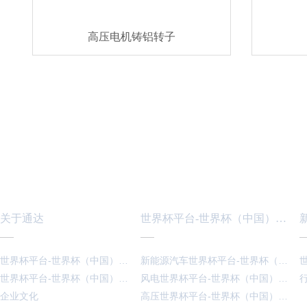
高压电机铸铝转子
关于通达
世界杯平台-世界杯（中国）一
站式服务平台
世界杯平台-世界杯（中国）一
新能源汽车世界杯平台-世界杯（中
站式服务平台简介
世界杯平台-世界杯（中国）一
国）一站式服务平台
风电世界杯平台-世界杯（中国）一
站式服务平台资质
企业文化
站式服务平台
高压世界杯平台-世界杯（中国）一