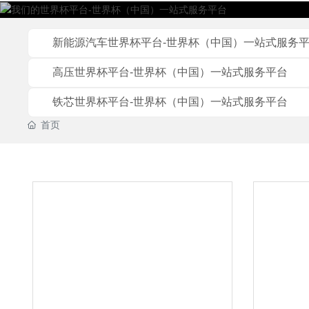
新能源汽车世界杯平台-世界杯（中国）一站式服务
高压世界杯平台-世界杯（中国）一站式服务平台
铁芯世界杯平台-世界杯（中国）一站式服务平台
首页