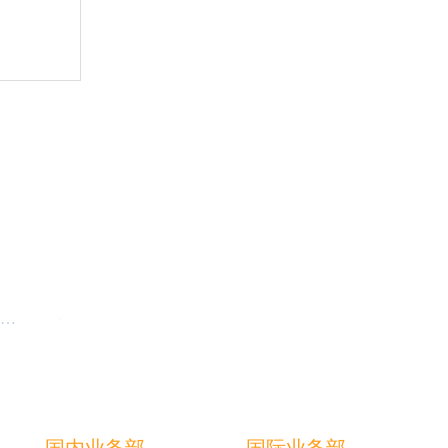
国）
国内业务部
国际业务部