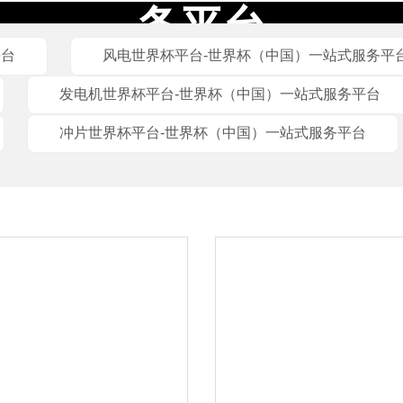
务平台
平台
风电世界杯平台-世界杯（中国）一站式服务平
OUR RPODUCTS
发电机世界杯平台-世界杯（中国）一站式服务平台
冲片世界杯平台-世界杯（中国）一站式服务平台