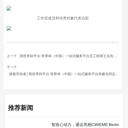
服
务
平
工作室成员和培养对象代表合影
台
介
绍
联
系
上一个
我世界杯平台-世界杯（中国）一站式服务平台总工程师王岳先生
我
荣获“匠心模具精英”称号
下一个
们
致敬劳动者│我世界杯平台-世界杯（中国）一站式服务平台朱建光同志荣
获“通州区劳动模范”
EN
GL
IS
H
推荐新闻
智造心动力，通达亮相CWIEME Berlin