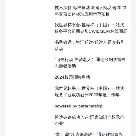
技术深耕 标准筑基 我司团标入选2023
年百项团体标准应用示范项目
我世界杯平台-世界杯（中国）一站式
服务平台组团参加CWIEME柏林线圈展
书香致远，智汇通达-通达首届读书月
活动
“追锋行动 关爱老人”--通达矽钢学雷锋
志愿者活动
2024校园招聘启动
我世界杯平台-世界杯（中国）一站式
服务平台成功召开2023年度工作年会
暨表彰大会
powered by partenership
通达矽钢成功入选“国家知识产权示范
企业”
“凝xin聚力 永攀高峰”--通达矽钢举办