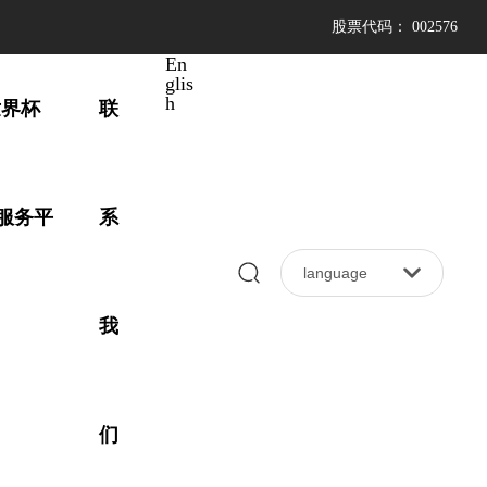
股票代码： 002576
En
glis
h
世界杯
联
服务平
系
language
我
国）一站式服
们