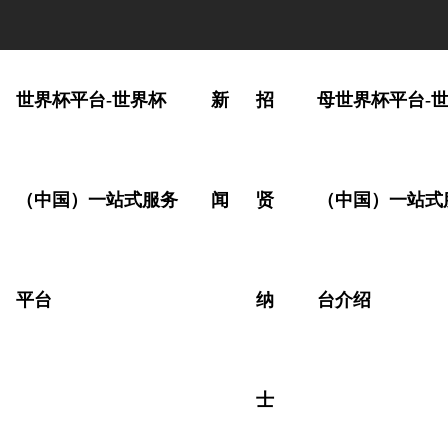
世界杯平台-世界杯
新
招
母世界杯平台-
（中国）一站式服务
闻
贤
（中国）一站式
平台
纳
台介绍
杯平台-世界杯（中
士