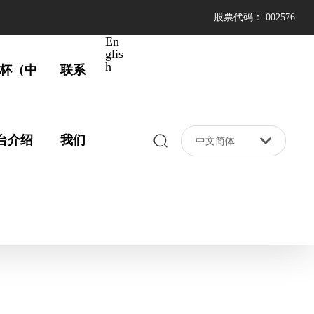
股票代码： 002576
En
glis
h
界杯（中
联系
台介绍
我们
中文简体
English
中文简体