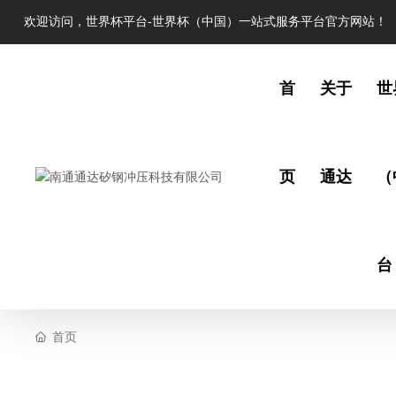
欢迎访问，世界杯平台-世界杯（中国）一站式服务平台官方网站！
首
关于
世
页
通达
（
台
首页