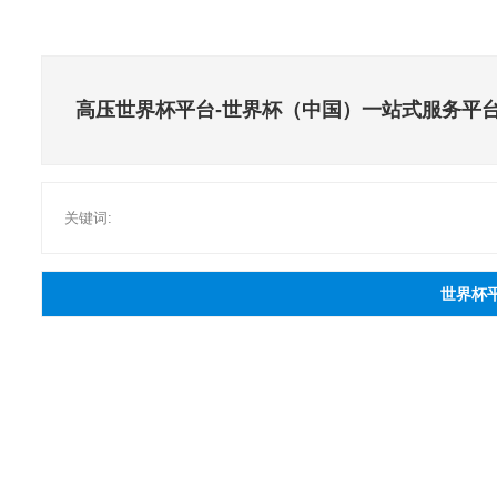
高压世界杯平台-世界杯（中国）一站式服务平
关键词:
世界杯