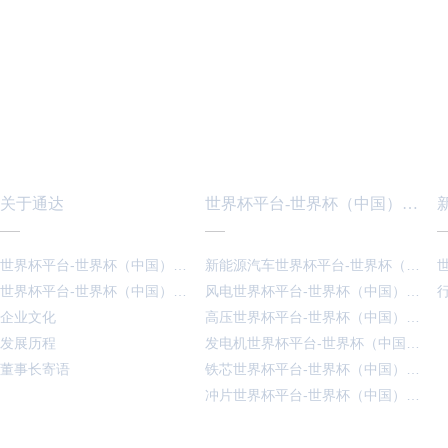
关于通达
世界杯平台-世界杯（中国）一
站式服务平台
世界杯平台-世界杯（中国）一
新能源汽车世界杯平台-世界杯（中
站式服务平台简介
世界杯平台-世界杯（中国）一
国）一站式服务平台
风电世界杯平台-世界杯（中国）一
站式服务平台资质
企业文化
站式服务平台
高压世界杯平台-世界杯（中国）一
发展历程
站式服务平台
发电机世界杯平台-世界杯（中国）
董事长寄语
一站式服务平台
铁芯世界杯平台-世界杯（中国）一
站式服务平台
冲片世界杯平台-世界杯（中国）一
站式服务平台