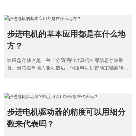
纳
士
母
世
步进电机的基本应用都是在什么地
界
方？
杯
平
台
软磁盘存储器是一种十分简便的计算机外部信息存储装
-
置。当软磁盘插入驱动器后，伺服电动机带动主轴旋转，
世
使盘片在盘套内转动。磁头安装在磁头小车上，步进电动
界
机通过传动机构驱动磁头小车.将步距角变换成磁头的位
杯
移。从而读写磁盘数据。步进电机每行进一步，磁头移动
（
一个磁道。
中
国
步进电机驱动器的精度可以用细分
）
一
数来代表吗？
站
式