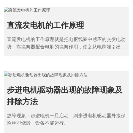
界
杯
（
直流发电机的工作原理
中
国
）
直流发电机的工作原理就是把电枢线圈中感应的交变电动
一
势，靠换向器配合电刷的换向作用，使之从电刷端引出时
站
变为直流电动势的原理。
式
服
务
平
台
步进电机驱动器出现的故障现象及
新
排除方法
闻
故障现象：步进电机一旦启动，则步进电机驱动器外接保
招
险丝即烧毁，设备不能运行。
贤