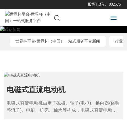
股票代码： 002576
首
页
世界杯平台-世界杯（中国）一站式服务平台新闻
行业动
关
于
通
达
电磁式直流电动机
世
界
杯
电磁式直流电动机由定子磁极、转子(电枢)、换向器(俗称
平
整流子)、电刷、机壳、轴承等构成，电磁式直流电动机
台
的定子磁极(主磁极)由铁心和励磁绕组构成。
-
世