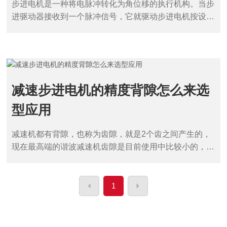
步进电机是一种将电脉冲转化为角位移的执行机构。当步
服
务
进驱动器接收到一个脉冲信号，它就驱动步进电机按设定
平
的方向转动一个固定的角度(及步进角)。
台
介
绍
联
减速步进电机的精度背隙怎么来选
系
型应用
我
们
减速机都有背隙，也称为齿隙，就是2个齿之间产生的，
现在最高端的谐波减速机齿隙是目前使用中比较小的，广
En
glis
泛用于机器人6轴机械手，高度机床，和光刻机和高端设
h
备上，减速机的齿隙会有累计误差，就是转1次和转1000
次会累计，而不带减速机的步进电机就没有累计误差，累
1
计误差可以通过回原点方式或归0来解决。