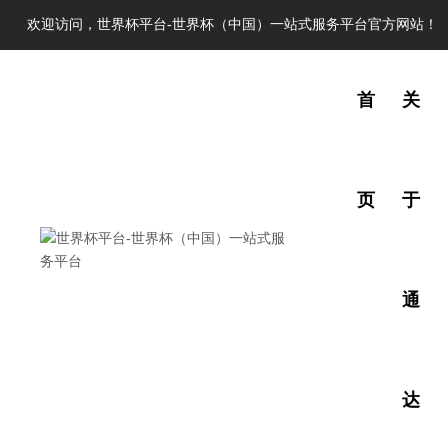
欢迎访问，世界杯平台-世界杯（中国）一站式服务平台官方网站！
首
关
页
于
通
达