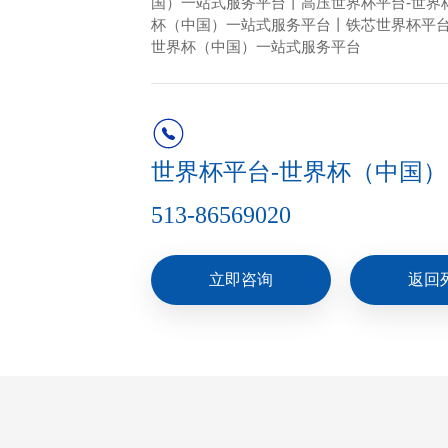
国）一站式服务平台丨高压世界杯平台-世界
杯（中国）一站式服务平台丨铁芯世界杯平台
世界杯（中国）一站式服务平台
世界杯平台-世界杯（中国）
513-86569020
立即咨询
返回