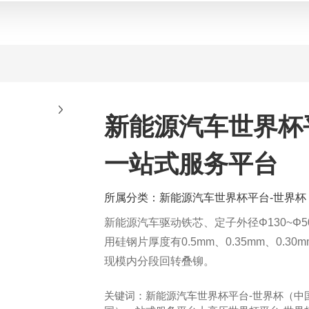
+
新能源汽车世界杯
一站式服务平台
所属分类：新能源汽车世界杯平台-世界杯
新能源汽车驱动铁芯、定子外径Φ130~Φ
用硅钢片厚度有0.5mm、0.35mm、0.
现模内分段回转叠铆。
关键词：新能源汽车世界杯平台-世界杯（中