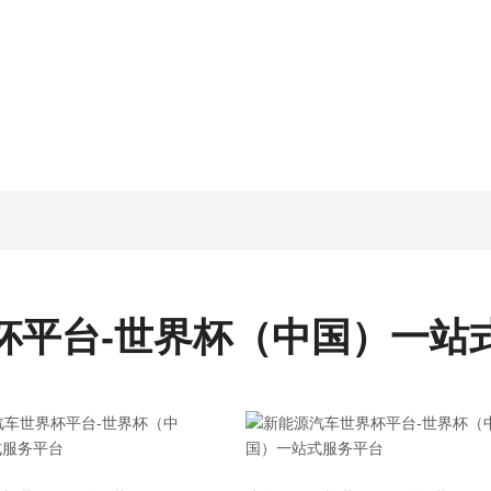
杯平台-世界杯（中国）一站