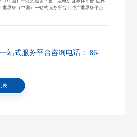
杯（中国）一站式服务平台丨发电机世界杯平台-世界
-世界杯（中国）一站式服务平台丨冲片世界杯平台-
一站式服务平台咨询电话： 86-
列表