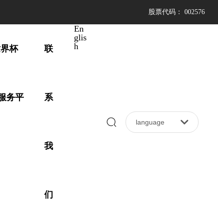
股票代码： 002576
En
glis
h
世界杯
联
服务平
系
language
我
们