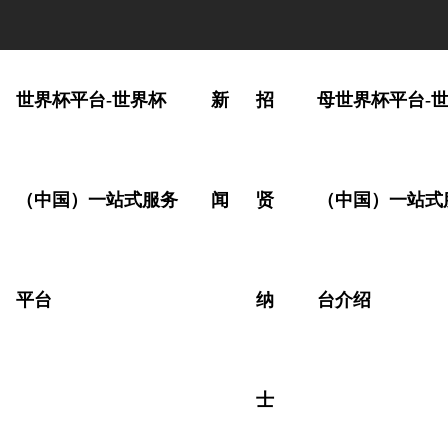
世界杯平台-世界杯
新
招
母世界杯平台-
（中国）一站式服务
闻
贤
（中国）一站式
平台
纳
台介绍
士