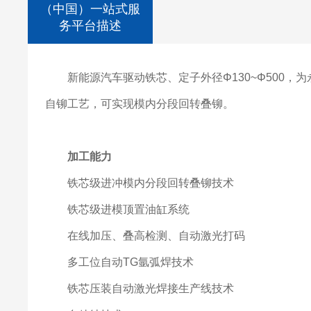
（中国）一站式服
务平台描述
新能源汽车驱动铁芯、定子外径Φ130~Φ500，为永磁
自铆工艺，可实现模内分段回转叠铆。
加工能力
铁芯级进冲模内分段回转叠铆技术
铁芯级进模顶置油缸系统
在线加压、叠高检测、自动激光打码
多工位自动TG氩弧焊技术
铁芯压装自动激光焊接生产线技术