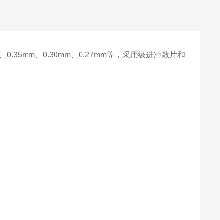
35mm、0.30mm、0.27mm等，采用级进冲散片和