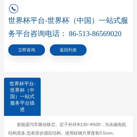
纳
士
世界杯平台-世界杯（中国）一站式服
母
世
务平台咨询电话： 86-513-86569020
界
杯
立即咨询
返回列表
平
台
-
世
界
世界杯平台-
杯
世界杯（中
（
国）一站式
中
服务平台描
国
述
）
一
新能源汽车驱动铁芯、定子外径Φ130~Φ500，为永磁电机
站
式
结构居多,也有异步感应结构。使用硅钢片厚度有0.5mm、