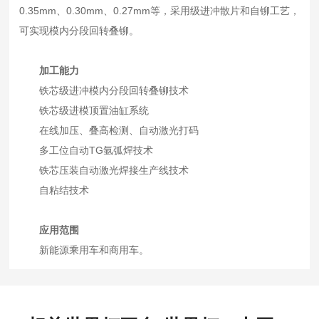
服
0.35mm、0.30mm、0.27mm等，采用级进冲散片和自铆工艺，
务
可实现模内分段回转叠铆。
平
台
介
加工能力
绍
铁芯级进冲模内分段回转叠铆技术
铁芯级进模顶置油缸系统
联
在线加压、叠高检测、自动激光打码
系
多工位自动TG氩弧焊技术
我
们
铁芯压装自动激光焊接生产线技术
自粘结技术
En
glis
应用范围
h
新能源乘用车和商用车。