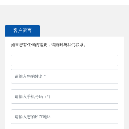
客户留言
如果您有任何的需要，请随时与我们联系。